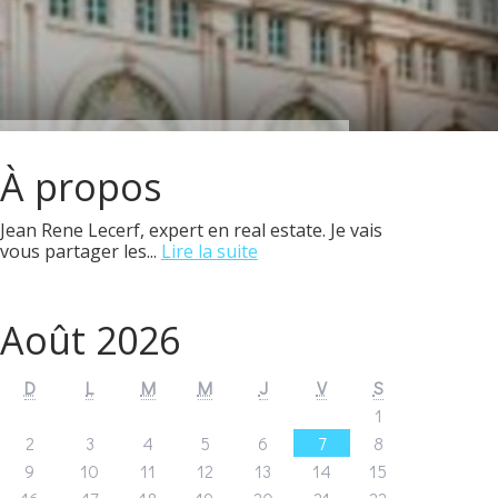
À propos
Jean Rene Lecerf, expert en real estate. Je vais
vous partager les...
Lire la suite
Août 2026
D
L
M
M
J
V
S
1
2
3
4
5
6
7
8
9
10
11
12
13
14
15