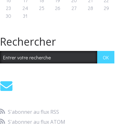
16
17
18
19
20
21
22
23
24
25
26
27
28
29
30
31
Rechercher
S'abonner au flux RSS
S'abonner au flux ATOM